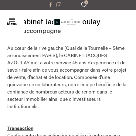
0
Le Cabinet Jacques Azoulay
Menu
vous accompagne
Accueil
Au cœur de la rive gauche (Quai de la Tournelle – 5ème
arrondissement PARIS), le CABINET JACQUES
Ventes
AZOULAY met à votre service 45 ans d’expérience et de
appartements
appartements
savoir-faire afin de vous accompagner dans votre projet
Locations
de vente, d’achat et de location. Composée d'une
maisons
maisons
quinzaine de collaborateurs, notre équipe bénéficie de la
Gestion
confiance de nombreux acteurs de renom dans le
parking
parking
locative
secteur immobilier ainsi que d'investisseurs
bureaux/locaux
bureaux/locaux
institutionnels.
Estimation
autres
autres
Contact
Transaction
Confiez votre transaction immobilière à notre agence.