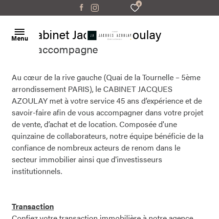
0
Le Cabinet Jacques Azoulay
Menu
vous accompagne
Accueil
Au cœur de la rive gauche (Quai de la Tournelle – 5ème
arrondissement PARIS), le CABINET JACQUES
Ventes
AZOULAY met à votre service 45 ans d’expérience et de
appartements
appartements
savoir-faire afin de vous accompagner dans votre projet
Locations
de vente, d’achat et de location. Composée d'une
maisons
maisons
quinzaine de collaborateurs, notre équipe bénéficie de la
Gestion
confiance de nombreux acteurs de renom dans le
parking
parking
locative
secteur immobilier ainsi que d'investisseurs
bureaux/locaux
bureaux/locaux
institutionnels.
Estimation
autres
autres
Contact
Transaction
Confiez votre transaction immobilière à notre agence.