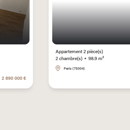
Appartement 2 pièce(s)
2 chambre(s)
98.9 m²
Paris (75004)
 €
1 750