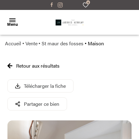
0
Menu
Accueil
Vente
St maur des fosses
Maison
Accueil
Ventes
Retour aux résultats
appartements
appartements
Locations
maisons
maisons
Télécharger la fiche
Gestion
parking
parking
locative
Partager ce bien
bureaux/locaux
bureaux/locaux
Estimation
autres
autres
Contact