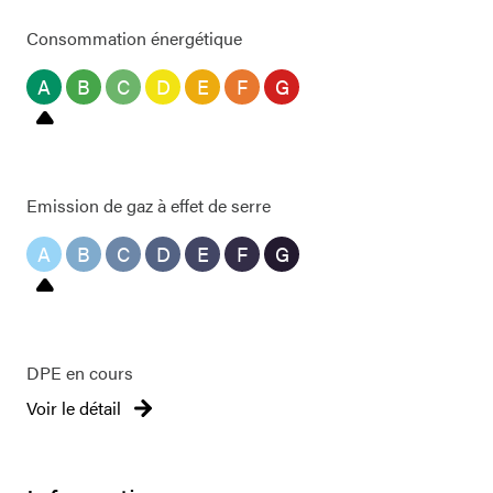
Consommation énergétique
A
B
C
D
E
F
G
Emission de gaz à effet de serre
A
B
C
D
E
F
G
DPE en cours
Voir le détail